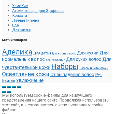
ХемоХим
Атоми товары для Здоровья
Красота
Личная гигиена
Еда
Для жизни
Метки товаров
Аделика
Для
Для кухни
Для детей
Для жирных волос
нормальных волос
Для
Для сухих волос
Для похудения
Наборы
чувствительной кожи
Наборы и Сеты Атоми
Осветление кожи
От выпадения волос
Рут
Увлажнение
Вайтал
Мы используем cookie-файлы для наилучшего
представления нашего сайта. Продолжая использовать
этот сайт, вы соглашаетесь с использованием cookie-
файлов.