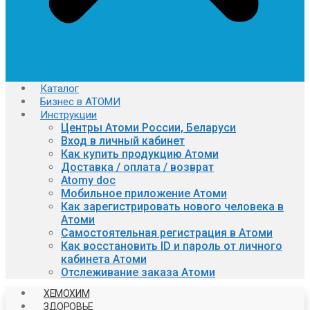
Каталог
Бизнес в АТОМИ
Инструкции
Центры Атоми России, Беларуси
Вход в личный кабинет
Как купить продукцию Атоми
Доставка / оплата / возврат
Atomy doc
Мобильное приложение Атоми
Как зарегистрировать нового человека в
Атоми
Самостоятельная регистрация в Атоми
Как восстановить ID и пароль от личного
кабинета Атоми
Отслеживание заказа Атоми
ХЕМОХИМ
ЗДОРОВЬЕ