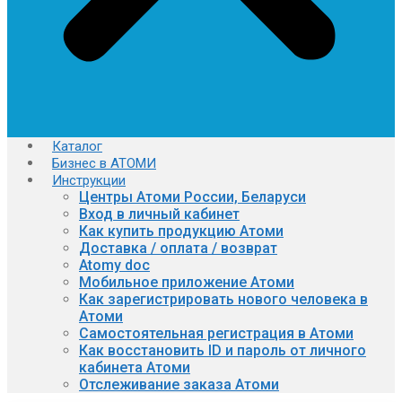
Каталог
Бизнес в АТОМИ
Инструкции
Центры Атоми России, Беларуси
Вход в личный кабинет
Как купить продукцию Атоми
Доставка / оплата / возврат
Atomy doc
Мобильное приложение Атоми
Как зарегистрировать нового человека в
Атоми
Самостоятельная регистрация в Атоми
Как восстановить ID и пароль от личного
кабинета Атоми
Отслеживание заказа Атоми