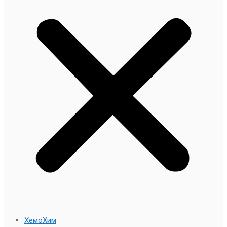
ХемоХим