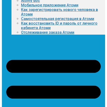
Atomy doc
Мобильное приложение Атоми
Как зарегистрировать нового человека в
Атоми
Самостоятельная регистрация в Атоми
Как восстановить ID и пароль от личного
кабинета Атоми
Отслеживание заказа Атоми