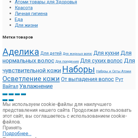
Атоми товары для Здоровья
Красота
Личная гигиена
Еда
Для жизни
Метки товаров
Аделика
Для
Для кухни
Для детей
Для жирных волос
нормальных волос
Для
Для сухих волос
Для похудения
Наборы
чувствительной кожи
Наборы и Сеты Атоми
Осветление кожи
От выпадения волос
Рут
Увлажнение
Вайтал
Мы используем cookie-файлы для наилучшего
представления нашего сайта. Продолжая использовать
этот сайт, вы соглашаетесь с использованием cookie-
файлов.
Принять
Подробнее…