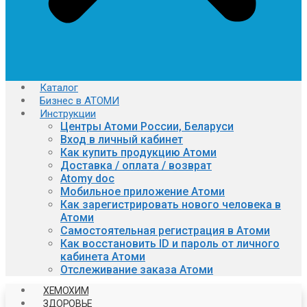
Каталог
Бизнес в АТОМИ
Инструкции
Центры Атоми России, Беларуси
Вход в личный кабинет
Как купить продукцию Атоми
Доставка / оплата / возврат
Atomy doc
Мобильное приложение Атоми
Как зарегистрировать нового человека в
Атоми
Самостоятельная регистрация в Атоми
Как восстановить ID и пароль от личного
кабинета Атоми
Отслеживание заказа Атоми
ХЕМОХИМ
ЗДОРОВЬЕ