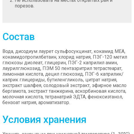
Не использовать на местах открытых ран и
порезов.
Состав
Вода, дисодиум лаурет сульфосукцинат, кокамид МЕА,
кокамидопропилбетаин, хлорид натрия, ПЭГ-120 метил
глюкозы диолеат, глицерин, ПЭГ-2 каприлил амин,
лаурилглюкозид, ПЭМ 50 пентаэритрил тетрастеарат,
лимонная кислота, децил глюкозид, ПЭГ-6 каприлик/
каприк глицериды, бутиленгликоль, цитрат натрия,
экстракт шалфея, солодовый экстракт, эфирное масло
бергамота, экстракт танжерина, аскорбиновая кислота,
молочная кислота, тетранатрий ЭДТА, феноксиэтанол,
бензоат натрия, ароматизатор.
Условия хранения