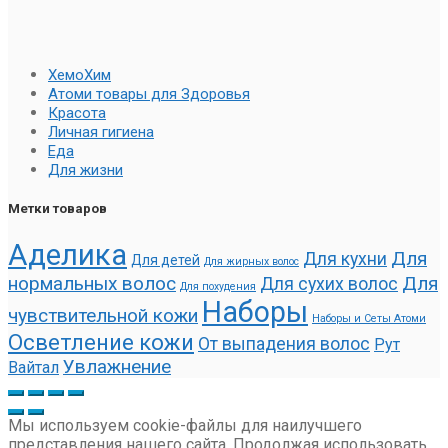
ХемоХим
Атоми товары для Здоровья
Красота
Личная гигиена
Еда
Для жизни
Метки товаров
Аделика
Для
Для кухни
Для детей
Для жирных волос
нормальных волос
Для
Для сухих волос
Для похудения
Наборы
чувствительной кожи
Наборы и Сеты Атоми
Осветление кожи
От выпадения волос
Рут
Увлажнение
Вайтал
Мы используем cookie-файлы для наилучшего
представления нашего сайта. Продолжая использовать