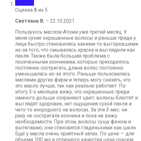
Оценка
5
из 5
Светлана В.
–
22.10.2021
Пользуюсь маслом Атоми уже третий месяц. У
меня сухие окрашенные волосы и раньше пряди у
лица быстро становились какими-то выгоревшими
из-за того, что смывалась краска и выглядели как
пакля. Также была большая проблема с
посеченными кончиками, которые приходилось
постоянно состригать, длина волос постоянно
уменьшалась из-за этого. Раньше пользовалась
маслами других фирм и теперь могу сказать, что
это масло лучше, так как реально работает. По
итогу 3-х месяцев вижу, что окрашенные пряди
намного дольше сохраняют цвет, волосы блестят и
выглядят здоровее, нет ощущения сухой пакли и
чего-то инородного на волосах. За эти 3 мес. ни
разу не состригала кончики и пока не вижу
необходимости. При этом, волосы сушу феном и
вытягиваю, они становятся гладенькими как шелк.
Ещё у масла очень приятный запах. По цене — для
объема 100 мл и отличного качества цена совсем