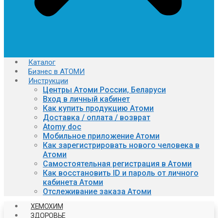
Каталог
Бизнес в АТОМИ
Инструкции
Центры Атоми России, Беларуси
Вход в личный кабинет
Как купить продукцию Атоми
Доставка / оплата / возврат
Atomy doc
Мобильное приложение Атоми
Как зарегистрировать нового человека в
Атоми
Самостоятельная регистрация в Атоми
Как восстановить ID и пароль от личного
кабинета Атоми
Отслеживание заказа Атоми
ХЕМОХИМ
ЗДОРОВЬЕ