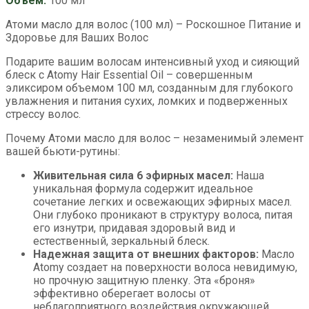
Объем:
100 мл
Атоми масло для волос (100 мл) – Роскошное Питание и
Здоровье для Ваших Волос
Подарите вашим волосам интенсивный уход и сияющий
блеск с Atomy Hair Essential Oil – совершенным
эликсиром объемом 100 мл, созданным для глубокого
увлажнения и питания сухих, ломких и подверженных
стрессу волос.
Почему Атоми масло для волос – незаменимый элемент
вашей бьюти-рутины:
Живительная сила 6 эфирных масел:
Наша
уникальная формула содержит идеальное
сочетание легких и освежающих эфирных масел.
Они глубоко проникают в структуру волоса, питая
его изнутри, придавая здоровый вид и
естественный, зеркальный блеск.
Надежная защита от внешних факторов:
Масло
Atomy создает на поверхности волоса невидимую,
но прочную защитную пленку. Эта «броня»
эффективно оберегает волосы от
неблагоприятного воздействия окружающей