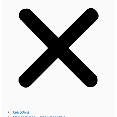
ХемоХим