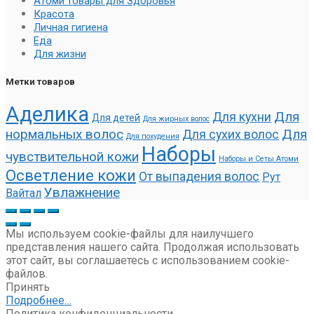
Атоми товары для Здоровья
Красота
Личная гигиена
Еда
Для жизни
Метки товаров
Аделика
Для
Для кухни
Для детей
Для жирных волос
нормальных волос
Для
Для сухих волос
Для похудения
Наборы
чувствительной кожи
Наборы и Сеты Атоми
Осветление кожи
От выпадения волос
Рут
Увлажнение
Вайтал
Мы используем cookie-файлы для наилучшего
представления нашего сайта. Продолжая использовать
этот сайт, вы соглашаетесь с использованием cookie-
файлов.
Принять
Подробнее…
Политика конфиденциальности