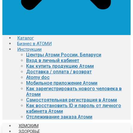
Каталог
Бизнес в АТОМИ
Инструкции
Центры Атоми России, Беларуси
Вход в личный кабинет
Как купить продукцию Атоми
Доставка / оплата / возврат
Atomy doc
Мобильное приложение Атоми
Как зарегистрировать нового человека в
Атоми
Самостоятельная регистрация в Атоми
Как восстановить ID и пароль от личного
кабинета Атоми
Отслеживание заказа Атоми
ХЕМОХИМ
ЗДОРОВЬЕ