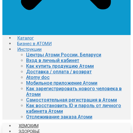
Каталог
Бизнес в АТОМИ
Инструкции
Центры Атоми России, Беларуси
Вход в личный кабинет
Как купить продукцию Атоми
Доставка / оплата / возврат
Atomy doc
Мобильное приложение Атоми
Как зарегистрировать нового человека в
Атоми
Самостоятельная регистрация в Атоми
Как восстановить ID и пароль от личного
кабинета Атоми
Отслеживание заказа Атоми
ХЕМОХИМ
ЗДОРОВЬЕ