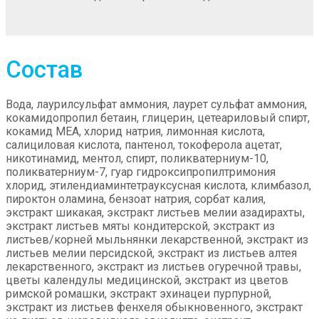
Состав
Вода, лаурилсульфат аммония, лаурет сульфат аммония,
кокамидопропил бетаин, глицерин, цетеариловый спирт,
кокамид МЕА, хлорид натрия, лимонная кислота,
салициловая кислота, пантенол, токоферола ацетат,
никотинамид, ментол, спирт, поликватерниум-10,
поликватерниум-7, гуар гидроксипропилтримония
хлорид, этилендиаминтетрауксусная кислота, климбазол,
пироктон оламина, бензоат натрия, сорбат калия,
экстракт шикакая, экстракт листьев мелии азадирахты,
экстракт листьев мяты кондитерской, экстракт из
листьев/корней мыльнянки лекарственной, экстракт из
листьев мелии персидской, экстракт из листьев алтея
лекарственного, экстракт из листьев огуречной травы,
цветы календулы медицинской, экстракт из цветов
римской ромашки, экстракт эхинацеи пурпурной,
экстракт из листьев фенхеля обыкновенного, экстракт