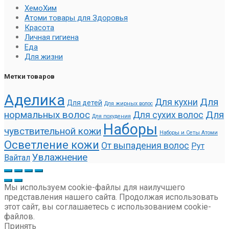
ХемоХим
Атоми товары для Здоровья
Красота
Личная гигиена
Еда
Для жизни
Метки товаров
Аделика
Для
Для кухни
Для детей
Для жирных волос
нормальных волос
Для
Для сухих волос
Для похудения
Наборы
чувствительной кожи
Наборы и Сеты Атоми
Осветление кожи
От выпадения волос
Рут
Увлажнение
Вайтал
Мы используем cookie-файлы для наилучшего
представления нашего сайта. Продолжая использовать
этот сайт, вы соглашаетесь с использованием cookie-
файлов.
Принять