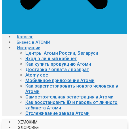
Каталог
Бизнес в АТОМИ
Инструкции
Центры Атоми России, Беларуси
Вход в личный кабинет
Как купить продукцию Атоми
Доставка / оплата / возврат
Atomy doc
Мобильное приложение Атоми
Как зарегистрировать нового человека в
Атоми
Самостоятельная регистрация в Атоми
Как восстановить ID и пароль от личного
кабинета Атоми
Отслеживание заказа Атоми
ХЕМОХИМ
ЗДОРОВЬЕ