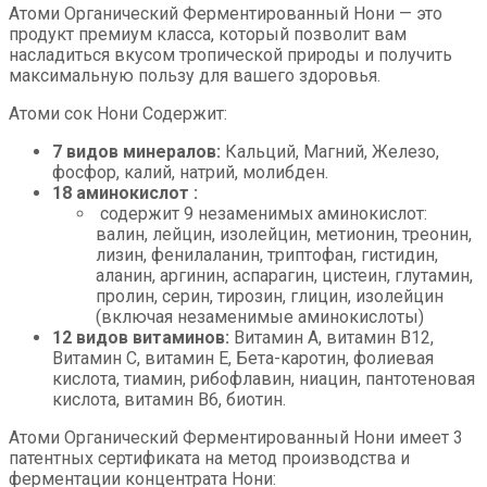
Атоми Органический Ферментированный Нони — это
продукт премиум класса, который позволит вам
насладиться вкусом тропической природы и получить
максимальную пользу для вашего здоровья.
Атоми сок Нони Содержит:
7 видов минералов:
Кальций, Магний, Железо,
фосфор, калий, натрий, молибден.
18 аминокислот :
содержит 9 незаменимых аминокислот:
валин, лейцин, изолейцин, метионин, треонин,
лизин, фенилаланин, триптофан, гистидин,
аланин, аргинин, аспарагин, цистеин, глутамин,
пролин, серин, тирозин, глицин, изолейцин
(включая незаменимые аминокислоты)
12 видов витаминов:
Витамин А, витамин В12,
Витамин С, витамин Е, Бета-каротин, фолиевая
кислота, тиамин, рибофлавин, ниацин, пантотеновая
кислота, витамин В6, биотин.
Атоми Органический Ферментированный Нони имеет 3
патентных сертификата на метод производства и
ферментации концентрата Нони: