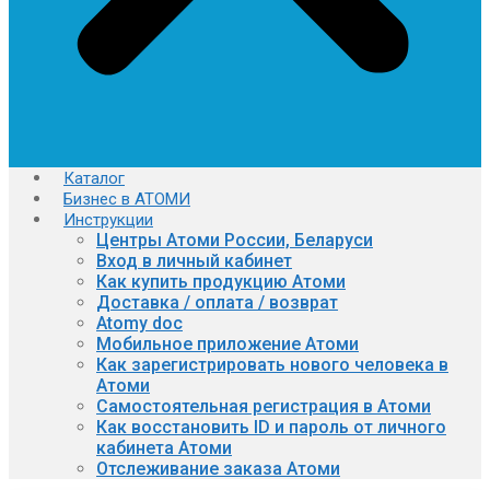
Каталог
Бизнес в АТОМИ
Инструкции
Центры Атоми России, Беларуси
Вход в личный кабинет
Как купить продукцию Атоми
Доставка / оплата / возврат
Atomy doc
Мобильное приложение Атоми
Как зарегистрировать нового человека в
Атоми
Самостоятельная регистрация в Атоми
Как восстановить ID и пароль от личного
кабинета Атоми
Отслеживание заказа Атоми