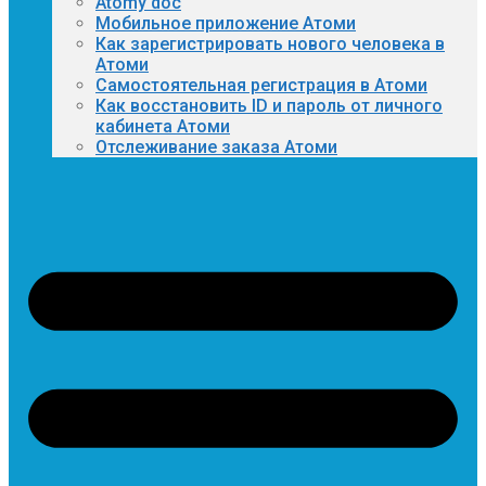
Atomy doc
Мобильное приложение Атоми
Как зарегистрировать нового человека в
Атоми
Самостоятельная регистрация в Атоми
Как восстановить ID и пароль от личного
кабинета Атоми
Отслеживание заказа Атоми