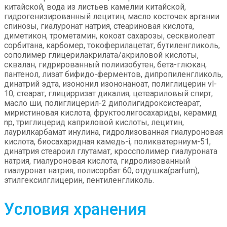
китайской, вода из листьев камелии китайской,
гидрогенизированный лецитин, масло косточек аргании
спинозы, гиалуронат натрия, стеариновая кислота,
диметикон, трометамин, кокоат сахарозы, сесквиолеат
сорбитана, карбомер, токоферилацетат, бутиленгликоль,
сополимер глицерилакрилата/акриловой кислоты,
сквалан, гидрированный полиизобутен, бета-глюкан,
пантенол, лизат бифидо-ферментов, дипропиленгликоль,
динатрий эдта, изононил изононаноат, полиглицерин vl-
10, стеарат, глицирризат дикалия, цетеариловый спирт,
масло ши, полиглицерил-2 диполигидроксистеарат,
миристиновая кислота, фруктоолигосахариды, керамид
np, триглицерид каприловой кислоты, лецитин,
лаурилкарбамат инулина, гидролизованная гиалуроновая
кислота, биосахаридная камедь-i, поликватерниум-51,
динатрия стеароил глутамат, кроссполимер гиалуроната
натрия, гиалуроновая кислота, гидролизованный
гиалуронат натрия, полисорбат 60, отдушка(parfum),
этилгексилглицерин, пентиленгликоль.
Условия хранения