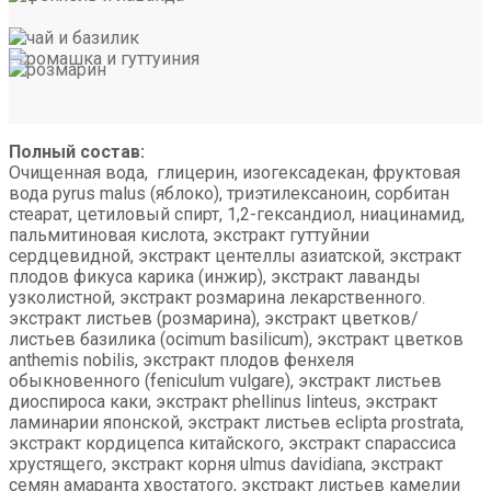
Полный состав:
Очищенная вода, глицерин, изогексадекан, фруктовая
вода pyrus malus (яблоко), триэтилексаноин, сорбитан
стеарат, цетиловый спирт, 1,2-гександиол, ниацинамид,
пальмитиновая кислота, экстракт гуттуйнии
сердцевидной, экстракт центеллы азиатской, экстракт
плодов фикуса карика (инжир), экстракт лаванды
узколистной, экстракт розмарина лекарственного.
экстракт листьев (розмарина), экстракт цветков/
листьев базилика (ocimum basilicum), экстракт цветков
anthemis nobilis, экстракт плодов фенхеля
обыкновенного (feniculum vulgare), экстракт листьев
диоспироса каки, экстракт phellinus linteus, экстракт
ламинарии японской, экстракт листьев eclipta prostrata,
экстракт кордицепса китайского, экстракт спарассиса
хрустящего, экстракт корня ulmus davidiana, экстракт
семян амаранта хвостатого, экстракт листьев камелии