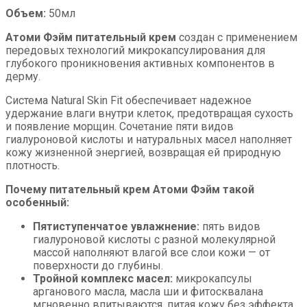
Объем:
50мл
Атоми Фэйм питательный крем
создан с применением
передовых технологий микрокапсулирования для
глубокого проникновения активных компонентов в
дерму.
Система Natural Skin Fit обеспечивает надежное
удержание влаги внутри клеток, предотвращая сухость
и появление морщин. Сочетание пяти видов
гиалуроновой кислоты и натуральных масел наполняет
кожу жизненной энергией, возвращая ей природную
плотность.
Почему питательный крем Атоми Фэйм такой
особенный:
Пятиступенчатое увлажнение:
пять видов
гиалуроновой кислоты с разной молекулярной
массой наполняют влагой все слои кожи — от
поверхности до глубины.
Тройной комплекс масел:
микрокапсулы
арганового масла, масла ши и фитосквалана
мгновенно впитываются, питая кожу без эффекта