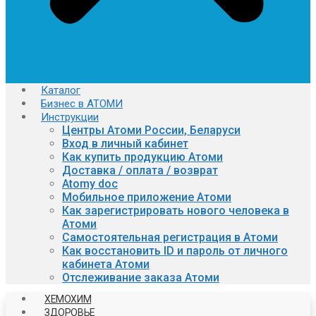
Каталог
Бизнес в АТОМИ
Инструкции
Центры Атоми России, Беларуси
Вход в личный кабинет
Как купить продукцию Атоми
Доставка / оплата / возврат
Atomy doc
Мобильное приложение Атоми
Как зарегистрировать нового человека в
Атоми
Самостоятельная регистрация в Атоми
Как восстановить ID и пароль от личного
кабинета Атоми
Отслеживание заказа Атоми
ХЕМОХИМ
ЗДОРОВЬЕ