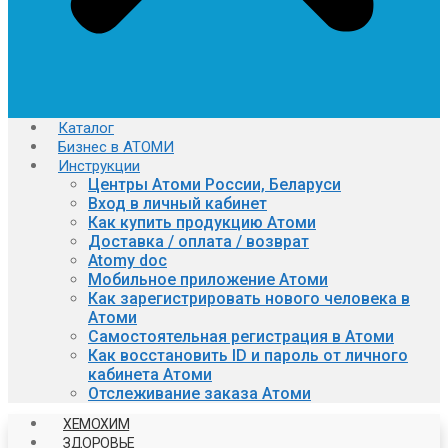
Каталог
Бизнес в АТОМИ
Инструкции
Центры Атоми России, Беларуси
Вход в личный кабинет
Как купить продукцию Атоми
Доставка / оплата / возврат
Atomy doc
Мобильное приложение Атоми
Как зарегистрировать нового человека в
Атоми
Самостоятельная регистрация в Атоми
Как восстановить ID и пароль от личного
кабинета Атоми
Отслеживание заказа Атоми
ХЕМОХИМ
ЗДОРОВЬЕ