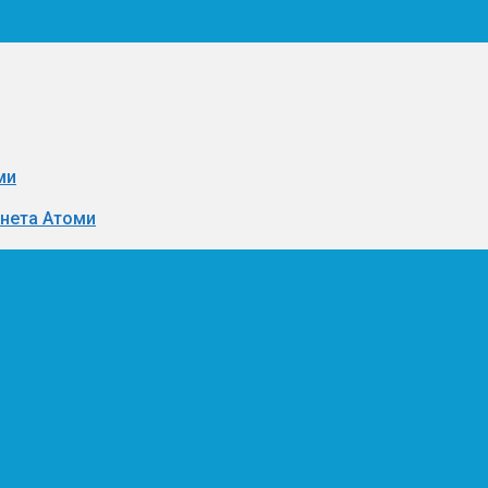
ми
инета Атоми