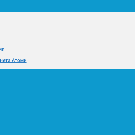
ми
инета Атоми