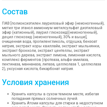
Состав
ПАВ [полиоксиэтилен лауриловый эфир (неионогенный),
метил три этанол аммониум метилсульфат диэтиловый
эфир (катионный), лаурил глюкозид((неионогенный),
децил глюкозид (неионогенный), 30% и выше],
очищенная вода, пропиленгликоль, отдушка, бензоат
натрия, экстракт коры квиллайи, экстракт мыльнянки,
экстракт брокколи, экстракт центеллы, экстракт
мыльного дерева, экстракт лимона, лимонная кислота,
комплекс ферментов (протеаза, альфа-амилаза,
пектиназа, маннаназа, липаза, целлюлаза 1, целлюлаза
2), уксусная кислота, бикарбонат натрия.
Условия хранения
Хранить капсулы в сухом темном месте, избегая
попадания прямых солнечных лучей.
Хранить Атоми капсулы для стирки в недоступном