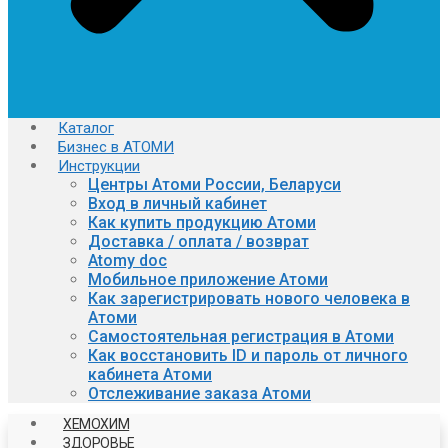
Каталог
Бизнес в АТОМИ
Инструкции
Центры Атоми России, Беларуси
Вход в личный кабинет
Как купить продукцию Атоми
Доставка / оплата / возврат
Atomy doc
Мобильное приложение Атоми
Как зарегистрировать нового человека в
Атоми
Самостоятельная регистрация в Атоми
Как восстановить ID и пароль от личного
кабинета Атоми
Отслеживание заказа Атоми
ХЕМОХИМ
ЗДОРОВЬЕ