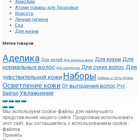
ХемоХим
Атоми товары для Здоровья
Красота
Личная гигиена
Еда
Для жизни
Метки товаров
Аделика
Для
Для кухни
Для детей
Для жирных волос
нормальных волос
Для
Для сухих волос
Для похудения
Наборы
чувствительной кожи
Наборы и Сеты Атоми
Осветление кожи
От выпадения волос
Рут
Увлажнение
Вайтал
Мы используем cookie-файлы для наилучшего
представления нашего сайта. Продолжая использовать
этот сайт, вы соглашаетесь с использованием cookie-
файлов.
Принять