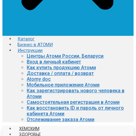
Каталог
Бизнес в АТОМИ
Инструкции
Центры Атоми России, Беларуси
Вход в личный кабинет
Как купить продукцию Атоми
Доставка / оплата / возврат
Atomy doc
Мобильное приложение Атоми
Как зарегистрировать нового человека в
Атоми
Самостоятельная регистрация в Атоми
Как восстановить ID и пароль от личного
кабинета Атоми
Отслеживание заказа Атоми
ХЕМОХИМ
ЗДОРОВЬЕ