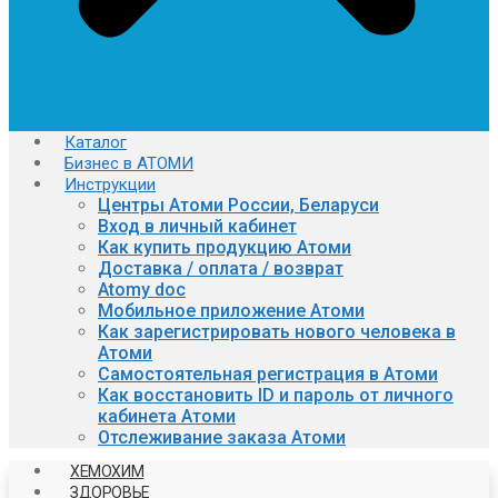
Каталог
Бизнес в АТОМИ
Инструкции
Центры Атоми России, Беларуси
Вход в личный кабинет
Как купить продукцию Атоми
Доставка / оплата / возврат
Atomy doc
Мобильное приложение Атоми
Как зарегистрировать нового человека в
Атоми
Самостоятельная регистрация в Атоми
Как восстановить ID и пароль от личного
кабинета Атоми
Отслеживание заказа Атоми
ХЕМОХИМ
ЗДОРОВЬЕ