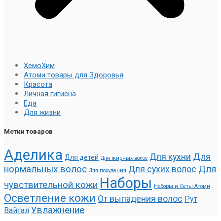
ХемоХим
Атоми товары для Здоровья
Красота
Личная гигиена
Еда
Для жизни
Метки товаров
Аделика
Для
Для кухни
Для детей
Для жирных волос
нормальных волос
Для
Для сухих волос
Для похудения
Наборы
чувствительной кожи
Наборы и Сеты Атоми
Осветление кожи
От выпадения волос
Рут
Увлажнение
Вайтал