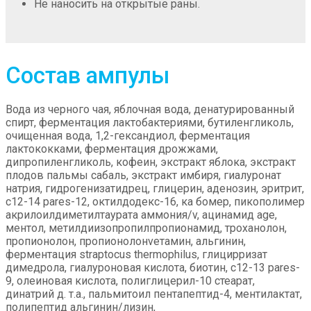
Не наносить на открытые раны.
Состав ампулы
Вода из черного чая, яблочная вода, денатурированный
спирт, ферментация лактобактериями, бутиленгликоль,
очищенная вода, 1,2-гександиол, ферментация
лактококками, ферментация дрожжами,
дипропиленгликоль, кофеин, экстракт яблока, экстракт
плодов пальмы сабаль, экстракт имбиря, гиалуронат
натрия, гидрогенизатидрец, глицерин, аденозин, эритрит,
с12-14 pares-12, октилдодекс-16, ка бомер, пикополимер
акрилоилдиметилтаурата аммония/v, ацинамид age,
ментол, метилдиизопропилпропионамид, троханолон,
пропионолон, пропионолонvетамин, альгинин,
ферментация straptocus thermophilus, глицирризат
димедрола, гиалуроновая кислота, биотин, с12-13 pares-
9, олеиновая кислота, полиглицерил-10 стеарат,
динатрий д. т.а., пальмитоил пентапептид-4, ментилактат,
полипептид альгинин/лизин,