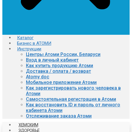
Каталог
Бизнес в АТОМИ
Инструкции
Центры Атоми России, Беларуси
Вход в личный кабинет
Как купить продукцию Атоми
Доставка / оплата / возврат
Atomy doc
Мобильное приложение Атоми
Как зарегистрировать нового человека в
Атоми
Самостоятельная регистрация в Атоми
Как восстановить ID и пароль от личного
кабинета Атоми
Отслеживание заказа Атоми
ХЕМОХИМ
ЗДОРОВЬЕ