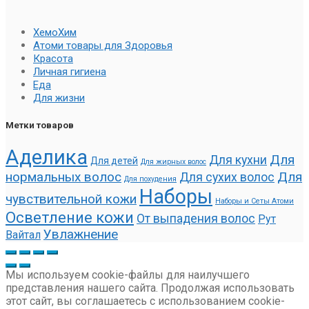
ХемоХим
Атоми товары для Здоровья
Красота
Личная гигиена
Еда
Для жизни
Метки товаров
Аделика
Для
Для кухни
Для детей
Для жирных волос
нормальных волос
Для
Для сухих волос
Для похудения
Наборы
чувствительной кожи
Наборы и Сеты Атоми
Осветление кожи
От выпадения волос
Рут
Увлажнение
Вайтал
Мы используем cookie-файлы для наилучшего
представления нашего сайта. Продолжая использовать
этот сайт, вы соглашаетесь с использованием cookie-