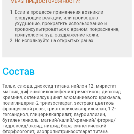
МЕРЫ ПРЕДОСТОРОЖНОСТИ:
Если в процессе применения возникли
следующие реакции, или произошло
ухудшение, прекратить использование и
проконсультироваться с врачом: покраснение,
припухлости, зуд, раздражение кожи.
Не используйте на открытых ранах.
Состав
Тальк, слюда, диоксид титана, нейлон 12, миристат
магния, дифенилсилоксифенилтриметикон, диоксид
кремния, октенилсукцинат алюминиевого крахмала,
полиглицерил-2 триизостеарат, экстракт цветков
французской розы, триэтоксилсикаприлсилан, 1,2-
гегсандиол, глицерилкаприлат, лауроиллизин,
бутиленгликоль, магний/калий/кремний/ фторид/
гидроксид/оксид, нитрид бора, синтетический
фторфлогопит, изопропилтриизостеарат титана,