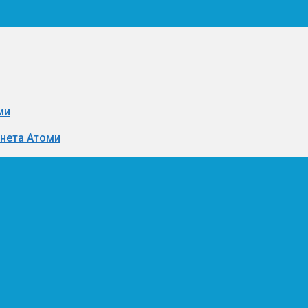
ми
инета Атоми