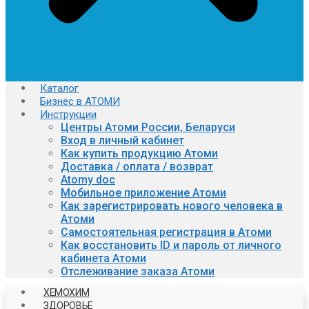
Каталог
Бизнес в АТОМИ
Инструкции
Центры Атоми России, Беларуси
Вход в личный кабинет
Как купить продукцию Атоми
Доставка / оплата / возврат
Atomy doc
Мобильное приложение Атоми
Как зарегистрировать нового человека в
Атоми
Самостоятельная регистрация в Атоми
Как восстановить ID и пароль от личного
кабинета Атоми
Отслеживание заказа Атоми
ХЕМОХИМ
ЗДОРОВЬЕ